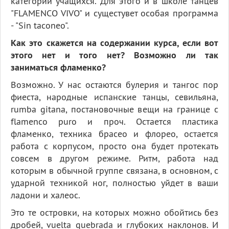
категорий учащихся. Для этого и в школе танцев
"FLAMENCO VIVO" и сущестувет особая программа
- "Sin taconeo".
Как это скажется на содержании курса, если вот
этого нет и того нет? Возможно ли так
заниматься фламенко?
Возможно. У нас остаются булерия и тангос пор
фиеста, народные испанские танцы, севильяна,
rumba gitana, постановочные вещи на границе с
flamenco puro и проч. Остается пластика
фламенко, техника брасео и флорео, остается
работа с корпусом, просто она будет протекать
совсем в другом режиме. Ритм, работа над
которым в обычной группе связана, в основном, с
ударной техникой ног, полностью уйдет в ваши
ладони и халеос.
Это те островки, на которых можно обойтись без
дробей, vuelta quebrada и глубоких наклонов. И