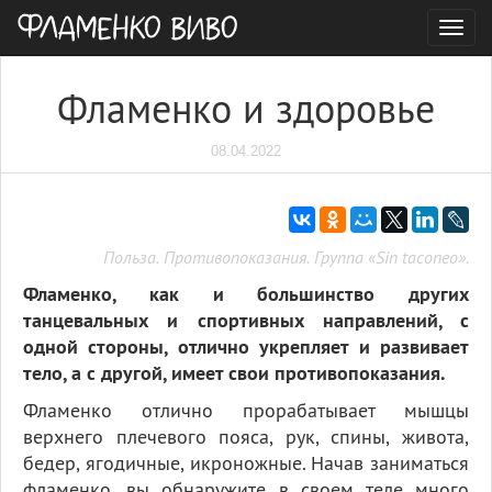
Togg
navig
Фламенко и здоровье
08.04.2022
Польза. Противопоказания. Группа «Sin taconeo».
Фламенко, как и большинство других
танцевальных и спортивных направлений, с
одной стороны, отлично укрепляет и развивает
тело, а с другой, имеет свои противопоказания.
Фламенко отлично прорабатывает мышцы
верхнего плечевого пояса, рук, спины, живота,
бедер, ягодичные, икроножные. Начав заниматься
фламенко, вы обнаружите в своем теле много