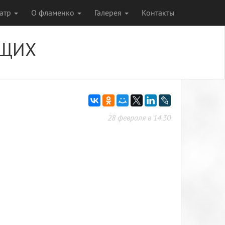
еатр
О фламенко
Галерея
Контакты
ЮЩИХ
28 февраля в 14.30