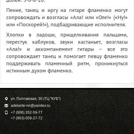
Пение, танец и иргу на гитаре фламенко могут
сопровождать и возгласы «Ала! или «Оле!» («Ну!»
или «Поскорей!»), подбадривающие исполнителя.
Хлопки в ладоши, прищелкивания пальцами,
перестук каблуков, звуки кастаньет, возгласы
«Ала!» и аккомпанемент гитары – все это
сопровождает танец и помогает певцу фламенко
поддерживать пламенный ритм, проникнуться
истинным духом фламенко.
ул. Полтавская, 30 (ТЦ "КУБ")
adelante-nn@yandex.ru
+7 (906) 352-59-77
+7 (903) 059-27-72