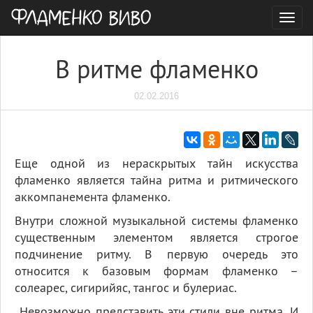
Togg
navig
В ритме фламенко
02.02.2016
Еще одной из нераскрытых тайн искусства
фламенко является тайна ритма и ритмического
аккомпанемента фламенко.
Внутри сложной музыкальной системы фламенко
существенным элементом является строгое
подчинение ритму. В первую очередь это
относится к базовым формам фламенко –
солеарес, сигирийяс, тангос и булериас.
Невозможно представить эти стили вне ритма. И