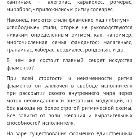
кантиньяс – алегриас, караколес, ромерас,
мирабрас, - приложились к ритму солеарес.
Наконец, имеются стили фламенко «ад либитум» -
«свободные» стили, оторые не руководствуются
никаким определенным ритмом, как, например,
многочисленная семья фандангос: малагеньяс,
гранаинас, хаберас, вердиалес, ронденьяс и др.
В чем же состоит главный секрет искусства
фламенко?
При всей строгости и неизменности ритма
фламенко он заключен в свободе исполнителя
при раскрытии своего внутреннего мира через
моток неожиданных и внезапных модуляций, но
без выхода из более строгой ритмической схемы.
Все зависит от воли, желания и выразительных
способностей исполнителя.
На заре существования фламенко единственным