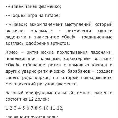
- «Baile»: танец фламенко;
- «Toque»: игра на гитаре;
- «Haleo»; аккомпанемент выступлений, который
включает «пальмас» - ритмически хлопки
ладонями и знаменитое «Оле!» - традиционные
возгласы одобрения артистов.
Халео
– ритмические похлопывания ладонями,
пощелкивания пальцами, характерные возгласы
«Оле!», отбивание ритма с помощью кахона и
других ударно-ритмических барабанов – создает
своего рода каркас, на который накладывается
мелодический рисунок фламенко.
Базовый, или фундаментальный компас фламенко
состоит из 12 долей:
1-2-3-4-5-6-7-8-9-10-11-12,
где акцентируются доли: