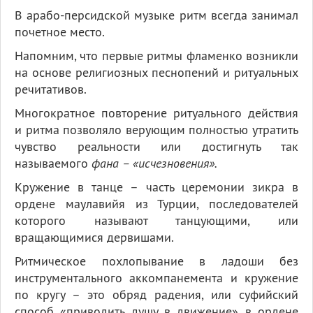
В арабо-персидской музыке ритм всегда занимал
почетное место.
Напомним, что первые ритмы фламенко возникли
на основе религиозных песнопений и ритуальных
речитативов.
Многократное повторение ритуального действия
и ритма позволяло верующим полностью утратить
чувство реальности или достигнуть так
называемого
фана – «исчезновения».
Кружение в танце – часть церемонии зикра в
ордене маулавийя из Турции, последователей
которого называют танцующими, или
вращающимися дервишами.
Ритмическое похлопывание в ладоши без
инструментального аккомпанемента и кружение
по кругу – это обряд радения, или суфийский
способ «приводить душу в движение» в ордене